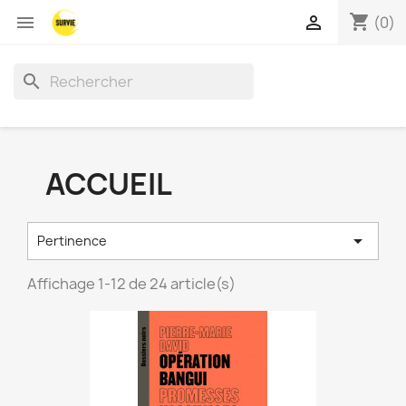
shopping_cart


(0)
search
ACCUEIL

Pertinence
Affichage 1-12 de 24 article(s)