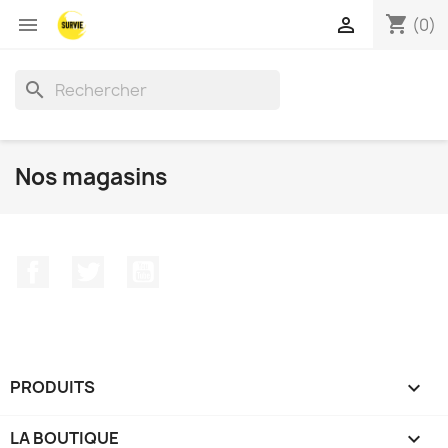
shopping_cart


(0)
search
Nos magasins
Facebook
Twitter
YouTube
PRODUITS

LA BOUTIQUE
