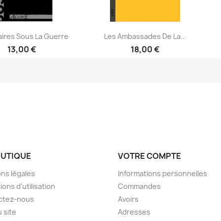
aires Sous La Guerre
Les Ambassades De La...
13,00 €
18,00 €
Aperçu rapide
Aperçu rapide

OUTIQUE
VOTRE COMPTE
ns légales
Informations personnelles
ions d'utilisation
Commandes
ctez-nous
Avoirs
u site
Adresses