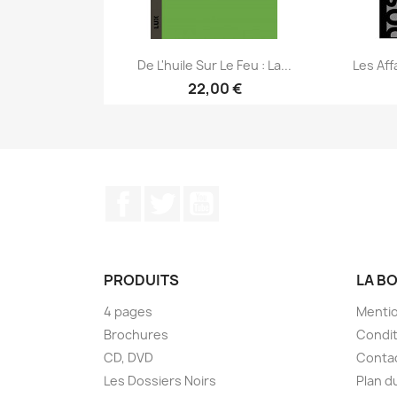
De L'huile Sur Le Feu : La...
Les Aff
22,00 €
Aperçu rapide


Facebook
Twitter
YouTube
PRODUITS
LA B
4 pages
Mentio
Brochures
Condit
CD, DVD
Conta
Les Dossiers Noirs
Plan d