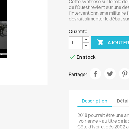
Cette synthèse sur le rôle de
de l’Ouest revient sur une d
l’interventionnisme militaire
devrait alimenter le débat sur
Quantité

AJOUTER

En stock
Partager
Description
Détai
2018 pourrait être une an
ivoirienne » au titre de l
Côte d’Ivoire, dès 2002 