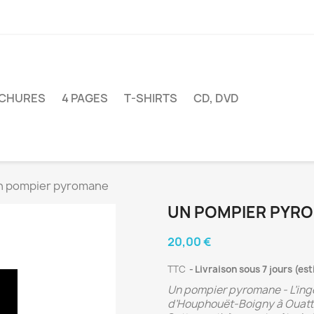
CHURES
4 PAGES
T-SHIRTS
CD, DVD
n pompier pyromane
UN POMPIER PYR
20,00 €
TTC
Livraison sous 7 jours (est
Un pompier pyromane - L’ingé
d’Houphouët-Boigny à Ouatt