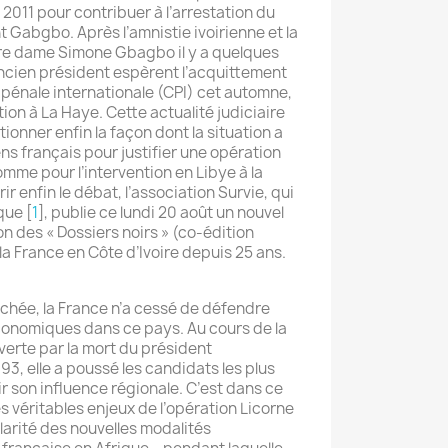
 2011 pour contribuer à l’arrestation du
 Gabgbo. Après l’amnistie ivoirienne et la
ère dame Simone Gbagbo il y a quelques
’ancien président espèrent l’acquittement
 pénale internationale (CPI) cet automne,
on à La Haye. Cette actualité judiciaire
ionner enfin la façon dont la situation a
ns français pour justifier une opération
omme pour l’intervention en Libye à la
 enfin le débat, l’association Survie, qui
ique
[
1
]
, publie ce lundi 20 août un nouvel
n des « Dossiers noirs » (co-édition
e la France en Côte d’Ivoire depuis 25 ans.
fichée, la France n’a cessé de défendre
conomiques dans ce pays. Au cours de la
erte par la mort du président
3, elle a poussé les candidats les plus
r son influence régionale. C’est dans ce
es véritables enjeux de l’opération Licorne
plarité des nouvelles modalités