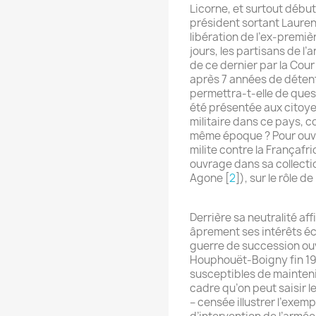
Licorne, et surtout début
président sortant Laurent
libération de l’ex-premi
jours, les partisans de l
de ce dernier par la Cour
après 7 années de détenti
permettra-t-elle de quest
été présentée aux citoye
militaire dans ce pays, c
même époque ? Pour ouvrir
milite contre la Françafr
ouvrage dans sa collectio
Agone
[
2
]
), sur le rôle d
Derrière sa neutralité af
âprement ses intérêts é
guerre de succession ouv
Houphouët-Boigny fin 199
susceptibles de mainteni
cadre qu’on peut saisir l
– censée illustrer l’exem