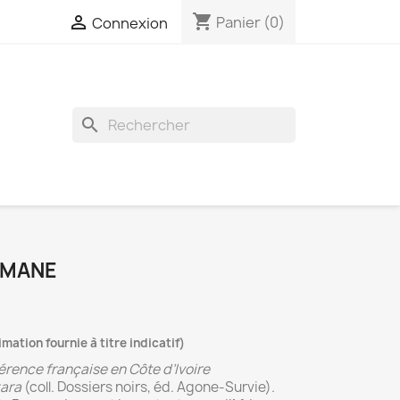
shopping_cart

Panier
(0)
Connexion
search
OMANE
imation fournie à titre indicatif)
rence française en Côte d’Ivoire
ara
(coll. Dossiers noirs, éd. Agone-Survie).