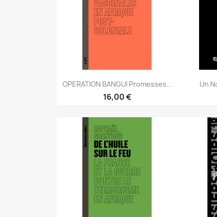
OPERATION BANGUI Promesses...
Un No
16,00 €
Aperçu rapide

