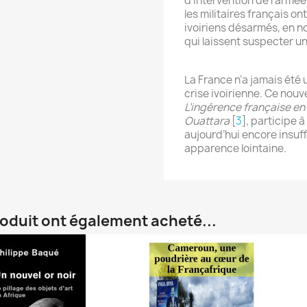
d’intervention de l’armée
les militaires français ont
ivoiriens désarmés, en 
qui laissent suspecter un
La France n’a jamais été 
crise ivoirienne. Ce nouv
L’ingérence française en
Ouattara
[
3
]
, participe 
aujourd’hui encore insuf
apparence lointaine.
roduit ont également acheté...