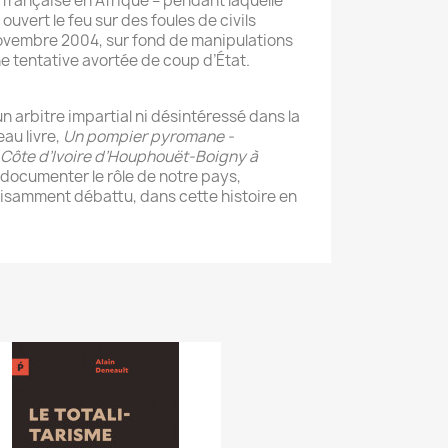
 française en Afrique – pendant laquelle
 ouvert le feu sur des foules de civils
novembre 2004, sur fond de manipulations
e tentative avortée de coup d’État.
un arbitre impartial ni désintéressé dans la
eau livre,
Un pompier pyromane -
 Côte d’Ivoire d’Houphouët-Boigny à
à documenter le rôle de notre pays,
fisamment débattu, dans cette histoire en