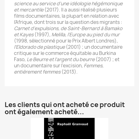
science au service d'une idéologie hégémonique
et mercantile
(2017). Il a aussi réalisé plusieurs
films documentaires, la plupart en relation avec
l'Afrique, dont trois sur la question des migrants :
Carnet d'expulsions, de Saint-Bernard à Bamako
et Kayes
(1997),
Melilla, l'Europe au pied du mur
(1998, sélectionné pour le Prix Albert Londres),
l'Eldorado de plastique
(2001) ; un documentaire
critique sur le commerce équitable au Burkina
Faso,
Le Beurre et l'argent du beurre
(2007) ; et
un documentaire sur l'excision,
Femmes,
entièrement femmes
(2013).
Les clients qui ont acheté ce produit
ont également acheté...